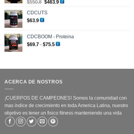
El
El
$
550.8
$
463.9
$503.4.
$424.4.
precio
precio
CDCUTS
original
actual
$
63.9
era:
es:
$550.8.
$463.9.
CDCBOOM - Proteina
Rango
$
69.7
-
$
75.5
de
precios:
desde
$69.7
hasta
ACERCA DE NOSTROS
$75.5
¡CUERPOS DE CAMPEONES! Somos la comunidad con
mas indice de crecimiento en toda America Latina, nuestro
objetivo es tener un fisico fitness manteniendo una vida