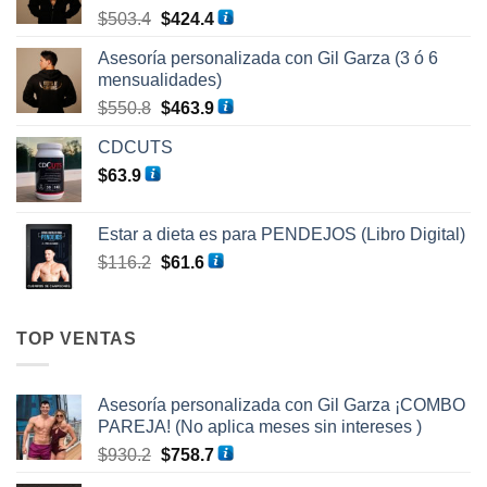
El
El
$
503.4
$
424.4
precio
precio
Asesoría personalizada con Gil Garza (3 ó 6
original
actual
mensualidades)
era:
es:
El
El
$
550.8
$
463.9
$503.4.
$424.4.
precio
precio
CDCUTS
original
actual
$
63.9
era:
es:
$550.8.
$463.9.
Estar a dieta es para PENDEJOS (Libro Digital)
El
El
$
116.2
$
61.6
precio
precio
original
actual
era:
es:
TOP VENTAS
$116.2.
$61.6.
Asesoría personalizada con Gil Garza ¡COMBO
PAREJA! (No aplica meses sin intereses )
El
El
$
930.2
$
758.7
precio
precio