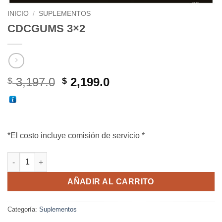
INICIO
/
SUPLEMENTOS
CDCGUMS 3×2
El
El
3,197.0
2,199.0
$
$
precio
precio
original
actual
era:
es:
$ 3,197.0.
$ 2,199.0.
*El costo incluye comisión de servicio *
CDCGUMS 3x2 cantidad
AÑADIR AL CARRITO
Categoría:
Suplementos