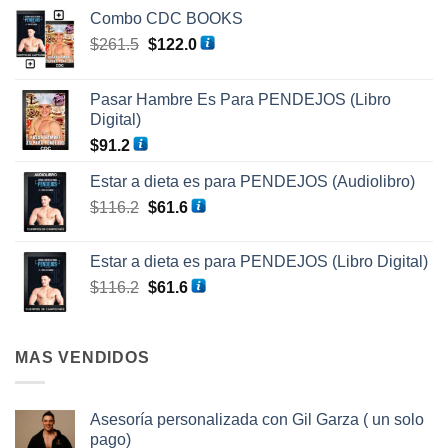
Combo CDC BOOKS
El
El
$
261.5
$
122.0
precio
precio
original
actual
Pasar Hambre Es Para PENDEJOS (Libro
era:
es:
Digital)
$261.5.
$122.0.
$
91.2
Estar a dieta es para PENDEJOS (Audiolibro)
El
El
$
116.2
$
61.6
precio
precio
original
actual
Estar a dieta es para PENDEJOS (Libro Digital)
era:
es:
El
El
$
116.2
$
61.6
$116.2.
$61.6.
precio
precio
original
actual
era:
es:
MAS VENDIDOS
$116.2.
$61.6.
Asesoría personalizada con Gil Garza ( un solo
pago)