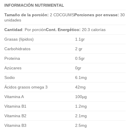
INFORMACIÓN NUTRIMENTAL
Tamaño de la porción:
2 CDCGUMS
Porciones por envase:
30
unidades
Cantidad
: Por porción
Cont. Energético:
20.3 calorías
Grasas (lípidos)
1.1gr
Carbohidratos
2 gr
Proteína
0.5gr
Azúcares
0gr
Sodio
6.1mg
Ácidos grasos omega 3
42mg
Vitamina A
100µg
Vitamina B1
1.2mg
Vitamina B2
2.1mg
Vitamina B3
2.5mg