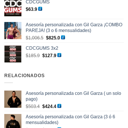
CDCGUMS
original
actual
$
63.9
era:
es:
$930.2.
$758.7.
Asesoría personalizada con Gil Garza ¡COMBO
PAREJA! (3 o 6 mensualidades)
El
El
$
1,006.5
$
825.0
precio
precio
CDCGUMS 3x2
original
actual
El
El
$
185.9
$
127.9
era:
es:
precio
precio
$1,006.5.
$825.0.
original
actual
era:
es:
RELACIONADOS
$185.9.
$127.9.
Asesoría personalizada con Gil Garza ( un solo
pago)
El
El
$
503.4
$
424.4
precio
precio
Asesoría personalizada con Gil Garza (3 ó 6
original
actual
mensualidades)
era:
es: