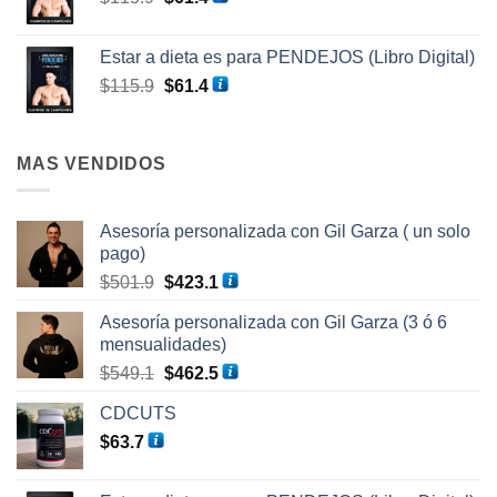
precio
precio
original
actual
Estar a dieta es para PENDEJOS (Libro Digital)
era:
es:
El
El
$
115.9
$
61.4
$115.9.
$61.4.
precio
precio
original
actual
era:
es:
MAS VENDIDOS
$115.9.
$61.4.
Asesoría personalizada con Gil Garza ( un solo
pago)
El
El
$
501.9
$
423.1
precio
precio
Asesoría personalizada con Gil Garza (3 ó 6
original
actual
mensualidades)
era:
es:
El
El
$
549.1
$
462.5
$501.9.
$423.1.
precio
precio
CDCUTS
original
actual
$
63.7
era:
es:
$549.1.
$462.5.