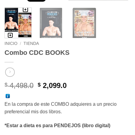
INICIO
/
TIENDA
Combo CDC BOOKS
El
El
4,498.0
2,099.0
$
$
precio
precio
original
actual
En la compra de este COMBO adquieres a un precio
era:
es:
preferencial mis dos libros.
$ 4,498.0.
$ 2,099.0.
*Estar a dieta es para PENDEJOS (libro digital)