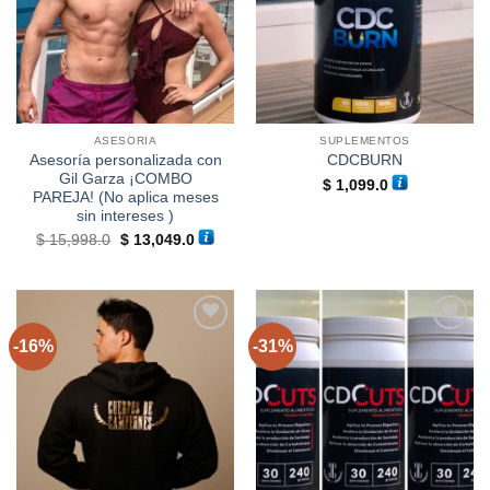
deseos
deseos
ASESORIA
SUPLEMENTOS
Asesoría personalizada con
CDCBURN
Gil Garza ¡COMBO
$
1,099.0
PAREJA! (No aplica meses
sin intereses )
El
El
$
15,998.0
$
13,049.0
precio
precio
original
actual
era:
es:
$ 15,998.0.
$ 13,049.0.
-16%
-31%
Añadir
Añadir
a la
a la
lista de
lista de
deseos
deseos