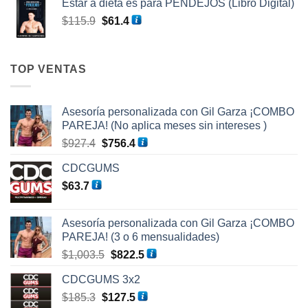
Estar a dieta es para PENDEJOS (Libro Digital)
El
El
$
115.9
$
61.4
precio
precio
original
actual
era:
es:
TOP VENTAS
$115.9.
$61.4.
Asesoría personalizada con Gil Garza ¡COMBO
PAREJA! (No aplica meses sin intereses )
El
El
$
927.4
$
756.4
precio
precio
CDCGUMS
original
actual
$
63.7
era:
es:
$927.4.
$756.4.
Asesoría personalizada con Gil Garza ¡COMBO
PAREJA! (3 o 6 mensualidades)
El
El
$
1,003.5
$
822.5
precio
precio
CDCGUMS 3x2
original
actual
El
El
$
185.3
$
127.5
era:
es: