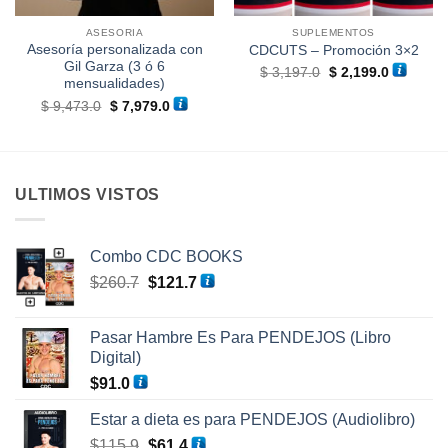
ASESORIA
SUPLEMENTOS
Asesoría personalizada con
CDCUTS – Promoción 3×2
Gil Garza (3 ó 6
El
El
$
3,197.0
$
2,199.0
precio
precio
mensualidades)
original
actual
El
El
$
9,473.0
$
7,979.0
era:
es:
precio
precio
$ 3,197.0.
$ 2,199.0
original
actual
era:
es:
$ 9,473.0.
$ 7,979.0.
ULTIMOS VISTOS
Combo CDC BOOKS
El
El
$
260.7
$
121.7
precio
precio
original
actual
Pasar Hambre Es Para PENDEJOS (Libro
era:
es:
Digital)
$260.7.
$121.7.
$
91.0
Estar a dieta es para PENDEJOS (Audiolibro)
El
El
$
115.9
$
61.4