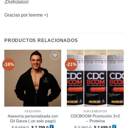
¡Disfrútalos!
Gracias por leerme =)
PRODUCTOS RELACIONADOS
-16%
-21%
Añadir
Añadir
a la
a la
lista de
lista de
deseos
deseos
ASESORIA
SUPLEMENTOS
Asesoría personalizada con
CDCBOOM Promoción 3×2
Gil Garza ( un solo pago)
– Proteína
El
El
El
El
$
8,658.0
$
7,299.0
$
3,397.0
$
2,699.0