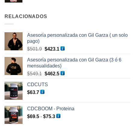
precio
precio
$1,003.5.
$822.5.
original
actual
era:
es:
RELACIONADOS
$185.3.
$127.5.
Asesoría personalizada con Gil Garza ( un solo
pago)
El
El
$
501.9
$
423.1
precio
precio
Asesoría personalizada con Gil Garza (3 ó 6
original
actual
mensualidades)
era:
es:
El
El
$
549.1
$
462.5
$501.9.
$423.1.
precio
precio
CDCUTS
original
actual
$
63.7
era:
es:
$549.1.
$462.5.
CDCBOOM - Proteina
Rango
$
69.5
-
$
75.3
de
precios: